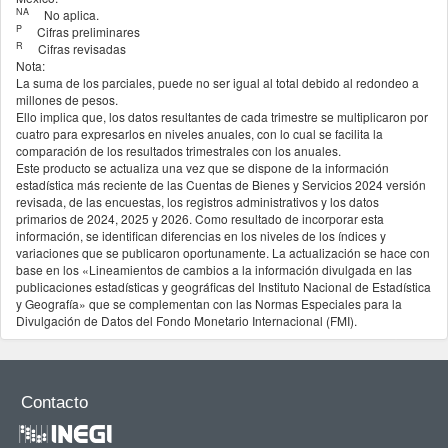
NA
No aplica.
3151 - Fabricación de prendas de vestir de tejido de punto
P
Cifras preliminares
R
3152 - Confección de prendas de vestir
Cifras revisadas
Nota:
3159 - Confección de accesorios de vestir y otras prendas de vestir no clasificados en otra parte
La suma de los parciales, puede no ser igual al total debido al redondeo a
316 - Curtido y acabado de cuero y piel, y fabricación de productos de cuero, piel y materiales sucedáneos
millones de pesos.
Ello implica que, los datos resultantes de cada trimestre se multiplicaron por
3161 - Curtido y acabado de cuero y piel
cuatro para expresarlos en niveles anuales, con lo cual se facilita la
3162 - Fabricación de calzado
comparación de los resultados trimestrales con los anuales.
Este producto se actualiza una vez que se dispone de la información
3169 - Fabricación de otros productos de cuero, piel y materiales sucedáneos
estadística más reciente de las Cuentas de Bienes y Servicios 2024 versión
321 - Industria de la madera
revisada, de las encuestas, los registros administrativos y los datos
primarios de 2024, 2025 y 2026. Como resultado de incorporar esta
3211 - Aserrado y conservación de la madera
información, se identifican diferencias en los niveles de los índices y
3212 - Fabricación de laminados y aglutinados de madera
variaciones que se publicaron oportunamente. La actualización se hace con
base en los «Lineamientos de cambios a la información divulgada en las
3219 - Fabricación de otros productos de madera
publicaciones estadísticas y geográficas del Instituto Nacional de Estadística
322 - Industria del papel
y Geografía» que se complementan con las Normas Especiales para la
Divulgación de Datos del Fondo Monetario Internacional (FMI).
3221 - Fabricación de pulpa, papel y cartón
Construcción tabulado: 0 minutes, 8 seconds.
3222 - Fabricación de productos de cartón y papel
323 - Impresión e industrias conexas
3231 - Impresión e industrias conexas
Contacto
324 - Fabricación de productos derivados del petróleo y del carbón
3241 - Fabricación de productos derivados del petróleo y del carbón