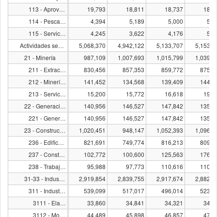
113 - Aprovechamiento forestal
19,793
18,811
18,737
18,3
114 - Pesca, caza y captura
4,394
5,189
5,000
5,9
115 - Servicios relacionados con las actividades agropecuarias y forestales
4,245
3,622
4,176
5,0
Actividades secundarias
5,068,370
4,942,122
5,133,707
5,153,3
21 - Minería
987,109
1,007,693
1,015,799
1,039,8
211 - Extracción de petróleo y gas
830,456
857,353
859,772
875,6
212 - Minería de minerales metálicos y no metálicos, excepto petróleo y gas
141,452
134,568
139,409
144,7
213 - Servicios relacionados con la minería
15,200
15,772
16,618
19,4
22 - Generación, transmisión, distribución y comercialización de energía eléctrica, suministro de agua y de gas natural por ductos al consumidor final
140,956
146,527
147,842
135,0
221 - Generación, transmisión, distribución y comercialización de energía eléctrica, suministro de agua y de gas natural por ductos al consumidor final
140,956
146,527
147,842
135,0
23 - Construcción
1,020,451
948,147
1,052,393
1,096,3
236 - Edificación
821,691
749,774
816,213
809,8
237 - Construcción de obras de ingeniería civil
102,772
100,600
125,563
176,4
238 - Trabajos especializados para la construcción
95,988
97,773
110,616
110,1
31-33 - Industrias manufactureras
2,919,854
2,839,755
2,917,674
2,882,0
311 - Industria alimentaria
539,099
517,017
496,014
523,2
3111 - Elaboración de alimentos para animales
33,860
34,841
34,321
34,0
3112 - Molienda de granos y de semillas y obtención de aceites y grasas
44,489
45,898
46,857
47,2