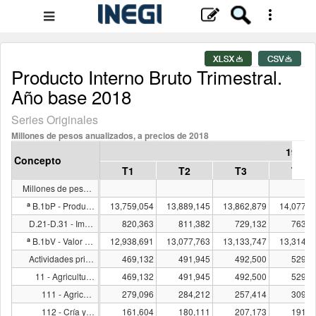
Menú
de
navegación
Producto Interno Bruto Trimestral.
Año base 2018
Series Originales
Millones de pesos anualizados, a precios de 2018
1993
Concepto
T1
T2
T3
T4
Millones de pesos a precios de 2018
a
B.1bP - Producto interno bruto
13,759,054
13,889,145
13,862,879
14,077,3
D.21-D.31 - Impuestos sobre los productos, netos
820,363
811,382
729,132
763,1
a
B.1bV - Valor agregado bruto
12,938,691
13,077,763
13,133,747
13,314,2
Actividades primarias
469,132
491,945
492,500
529,8
11 - Agricultura, cría y explotación de animales, aprovechamiento forestal, pesca y caza
469,132
491,945
492,500
529,8
111 - Agricultura
279,096
284,212
257,414
309,4
112 - Cría y explotación de animales
161,604
180,111
207,173
191,0