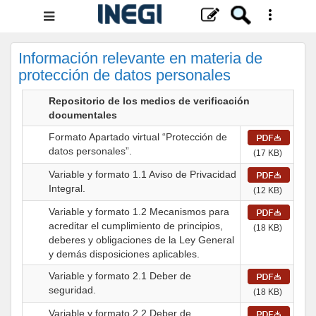
Menú
de
navegación
Información relevante en materia de
protección de datos personales
Repositorio de los medios de verificación
documentales
Formato Apartado virtual “Protección de
datos personales”.
(17 KB)
Variable y formato 1.1 Aviso de Privacidad
Integral.
(12 KB)
Variable y formato 1.2 Mecanismos para
acreditar el cumplimiento de principios,
(18 KB)
deberes y obligaciones de la Ley General
y demás disposiciones aplicables.
Variable y formato 2.1 Deber de
seguridad.
(18 KB)
Variable y formato 2.2 Deber de