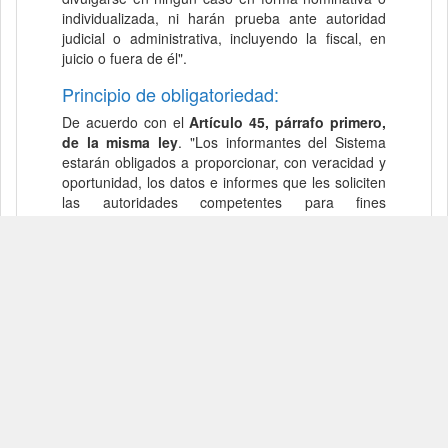
individualizada, ni harán prueba ante autoridad
judicial o administrativa, incluyendo la fiscal, en
juicio o fuera de él".
Principio de obligatoriedad:
De acuerdo con el
Artículo 45, párrafo primero,
de la misma ley
. "Los informantes del Sistema
estarán obligados a proporcionar, con veracidad y
oportunidad, los datos e informes que les soliciten
las autoridades competentes para fines
estadísticos, censales y geográficos, y presentarán
apoyo a las mismas".
Formato para unidades económicas del programa
IMMEX
Aviso de seguridad:
INEGI le informa que nunca solicita por correo
electrónico, ni en sus encuestas por Internet, los
nombres, números de cuenta o de tarjetas de
crédito, ni códigos de seguridad, de ninguna
institución bancaria a la que nuestros informantes